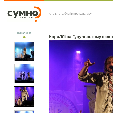
— спільнота блогів про культуру
вся галерея
КораЛЛі на Гуцульському фест